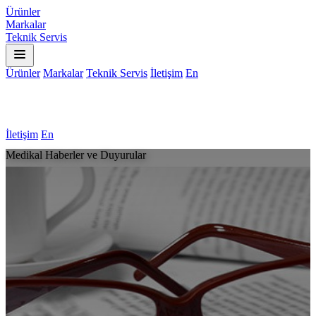
Ürünler
Markalar
Teknik Servis
Ürünler
Markalar
Teknik Servis
İletişim
En
İletişim
En
Medikal Haberler ve Duyurular