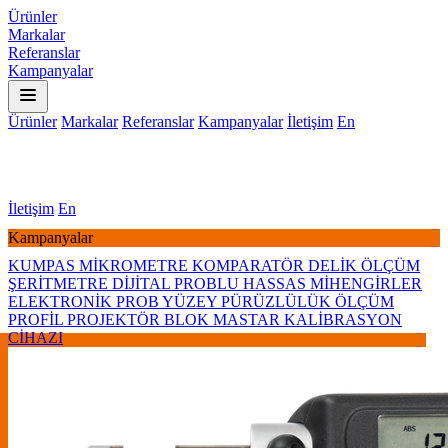
Ürünler
Markalar
Referanslar
Kampanyalar
Ürünler
Markalar
Referanslar
Kampanyalar
İletişim
En
İletişim
En
Kampanyalar
KUMPAS
MİKROMETRE
KOMPARATÖR
DELİK ÖLÇÜM
ŞERİTMETRE
DİJİTAL PROBLU HASSAS MİHENGİRLER
ELEKTRONİK PROB
YÜZEY PÜRÜZLÜLÜK ÖLÇÜM
PROFİL PROJEKTÖR
BLOK MASTAR KALİBRASYON
CİHAZI