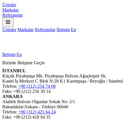
Ürünler
Markalar
Referanslar
Ürünler
Markalar
Referanslar
İletişim
En
İletişim
En
Bizimle İletişime Geçin
İSTANBUL
Küçük Piyalepaşa Mh. Piyalepaşa Bulvarı Ağaçköprü Sk.
Kastel İş Merkezi C Blok N:28 K1 Kasımpaşa / Beyoğlu / İstanbul
Telefon:
+90 (212) 254 74 00
Faks: +90 (212) 256 30 14
ANKARA
Atatürk Bulvarı Olgunlar Sokak No: 2/1
Bakanlıklar/Ankara - Türkiye 06640
Telefon:
+90 (312) 425 64 24
Faks: +90 (212) 418 94 35