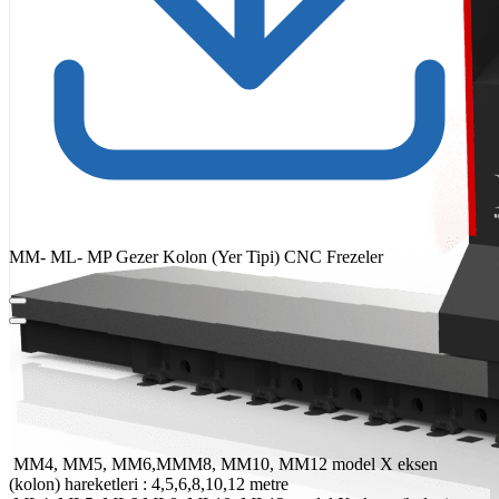
MM- ML- MP Gezer Kolon (Yer Tipi) CNC Frezeler
MM4, MM5, MM6,MMM8, MM10, MM12 model X eksen
(kolon) hareketleri : 4,5,6,8,10,12 metre