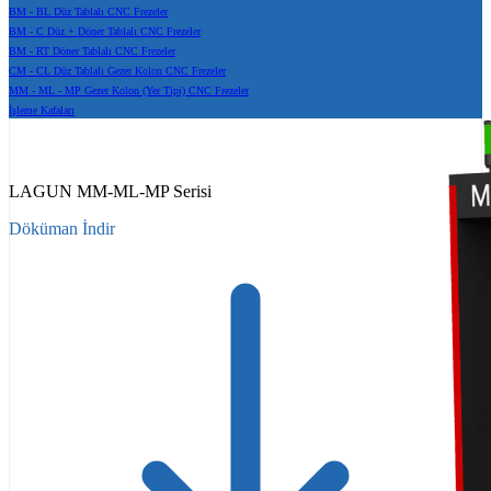
BM - BL Düz Tablalı CNC Frezeler
BM - C Düz + Döner Tablalı CNC Frezeler
BM - RT Döner Tablalı CNC Frezeler
CM - CL Düz Tablalı Gezer Kolon CNC Frezeler
MM - ML - MP Gezer Kolon (Yer Tipi) CNC Frezeler
İşleme Kafaları
LAGUN MM-ML-MP Serisi
Döküman İndir