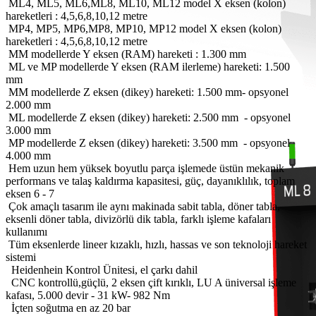
ML4, ML5, ML6,ML8, ML10, ML12 model X eksen (kolon)
hareketleri : 4,5,6,8,10,12 metre
MP4, MP5, MP6,MP8, MP10, MP12 model X eksen (kolon)
hareketleri : 4,5,6,8,10,12 metre
MM modellerde Y eksen (RAM) hareketi : 1.300 mm
ML ve MP modellerde Y eksen (RAM ilerleme) hareketi: 1.500
mm
MM modellerde Z eksen (dikey) hareketi: 1.500 mm- opsyonel
2.000 mm
ML modellerde Z eksen (dikey) hareketi: 2.500 mm - opsyonel
3.000 mm
MP modellerde Z eksen (dikey) hareketi: 3.500 mm - opsyonel
4.000 mm
Hem uzun hem yüksek boyutlu parça işlemede üstün mekanik
performans ve talaş kaldırma kapasitesi, güç, dayanıklılık, toplam
eksen 6 - 7
Çok amaçlı tasarım ile aynı makinada sabit tabla, döner tabla,
eksenli döner tabla, divizörlü dik tabla, farklı işleme kafaları
kullanımı
Tüm eksenlerde lineer kızaklı, hızlı, hassas ve son teknoloji hareket
sistemi
Heidenhein Kontrol Ünitesi, el çarkı dahil
CNC kontrollü,güçlü, 2 eksen çift kırıklı, LU A üniversal işleme
kafası, 5.000 devir - 31 kW- 982 Nm
İçten soğutma en az 20 bar