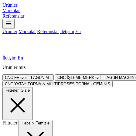
Ürünler
Markalar
Referanslar
Ürünler
Markalar
Referanslar
İletişim
En
İletişim
En
Ürünlerimiz
CNC FREZE - LAGUN MT
CNC İŞLEME MERKEZİ - LAGUN MACHIN
CNC YATAY TORNA & MULTİPROSES TORNA - GEMINIS
Filtreleri Gizle
Filtreler
Hepsini Temizle