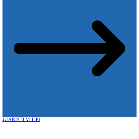
JUARİSTİ M TİPİ